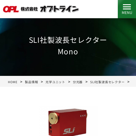
MENU
SLI社製波長セレクター
Mono
HOME
製品情報
光学ユニット
分光器
SLI社製波長セレクター
M