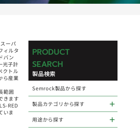
、スーパ
フィルタ
PRODUCT
ドバン
SEARCH
一光子計
ペクトル
製品検索
から産業
Semrock製品から探す
波長範囲
できます
製品カテゴリから探す
S-RED
ていま
用途から探す