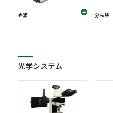
光源
分光器
光学システム