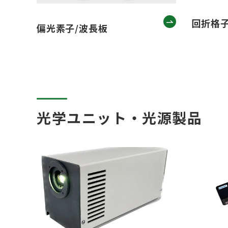
回折格
偏光素子/波長板
光学ユニット・光源製品