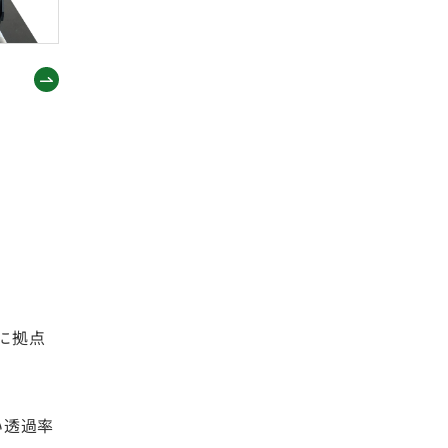
）に拠点
い透過率