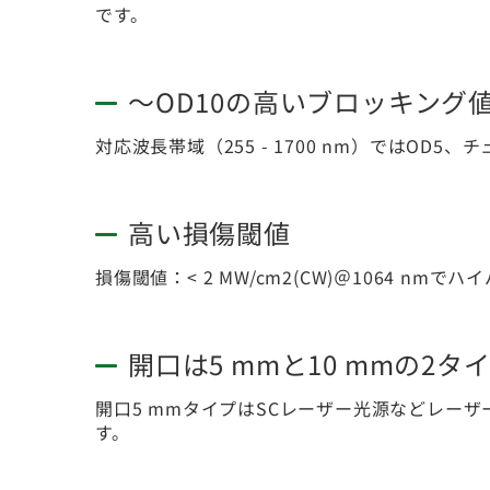
です。
～OD10の高いブロッキング
対応波長帯域（255 - 1700 nm）ではOD
高い損傷閾値
損傷閾値：< 2 MW/cm2(CW)＠1064 n
開口は5 mmと10 mmの2タ
開口5 mmタイプはSCレーザー光源などレーザ
す。