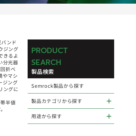
域バンド
ウジング
PRODUCT
できるよ
SEARCH
い分光器
ど回折ベ
製品検索
鏡やマシ
ージング
Semrock製品から探す
リングに
製品カテゴリから探す
過帯半値
す。
用途から探す