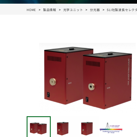
HOME
製品情報
光学ユニット
分光器
SLI社製波長セレク