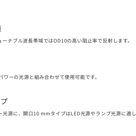
値
5、チューナブル波長帯域ではOD10の高い阻止率で反射します。
mでハイパワーの光源と組み合わせて使用可能です。
イプ
ー光源に、開口10 mmタイプはLED光源やランプ光源に適