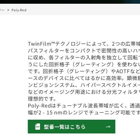
ター
Poly-Red
TwinFilm™テクノロジーによって、2つの広帯
パスフィルターをコンパクトで密閉性の高いハ
に収め、各フィルターの入射角を独立して回転
うにした回折格子（グレーティング）を使わな
です。回折格子（グレーティング）やAOTFな
ースのデバイスに比べてはるかに高効率。顕微
ンビジョンシステム、ハイパースペクトルイメ
などのイメージング用途における分光フィルタ
理想的です。
Poly-Redはチューナブル波長帯域が広く、透
幅が2 - 15 nmのレンジでチューニング可能で
型番一覧はこちら