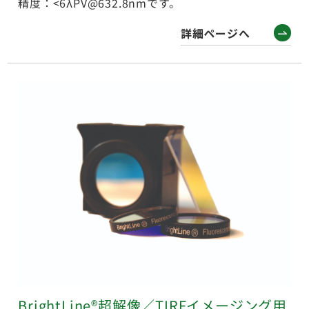
精度：<6λPV@632.8nmです。
詳細ページへ
BrightLine®超解像／TIRFイメージング用