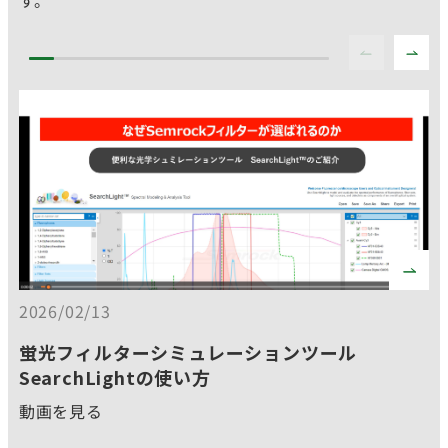
す。
20
2026/02/13
こ
蛍光フィルターシミュレーションツール
動
SearchLightの使い方
動画を見る