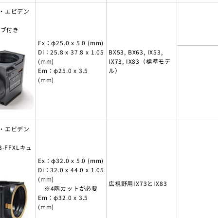
・エビデン
ーブ付き
Ex：φ25.0 x 5.0 (mm)
Di：25.8 x 37.8 x 1.05
BX53, BX63, IX53,
(mm)
IX73, IX83（標準モデ
Em：φ25.0 x 3.5
ル）
(mm)
・エビデン
-FFXLキュ
Ex：φ32.0 x 5.0 (mm)
Di：32.0 x 44.0 x 1.05
(mm)
広視野用IX73とIX83
※4隅カットが必要
Em：φ32.0 x 3.5
(mm)