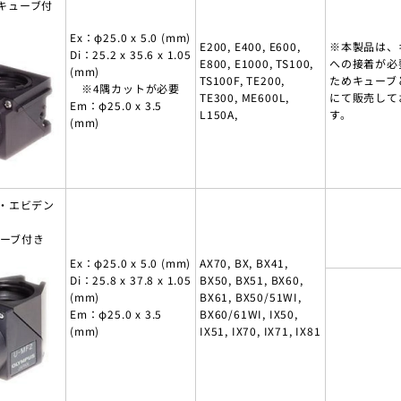
orキューブ付
Ex：φ25.0 x 5.0 (mm)
E200, E400, E600,
※本製品は、
Di：25.2 x 35.6 x 1.05
E800, E1000, TS100,
への接着が必
(mm)
TS100F, TE200,
ためキューブ
※4隅カットが必要
TE300, ME600L,
にて販売して
Em：φ25.0 x 3.5
L150A,
す。
(mm)
・エビデン
ューブ付き
Ex：φ25.0 x 5.0 (mm)
AX70, BX, BX41,
Di：25.8 x 37.8 x 1.05
BX50, BX51, BX60,
(mm)
BX61, BX50/51WI,
Em：φ25.0 x 3.5
BX60/61WI, IX50,
(mm)
IX51, IX70, IX71, IX81