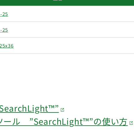
-25
-25
25x36
rchLight™”
 ”SearchLight™”の使い方