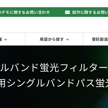
品のデモに関するお問い合わせ
試作に関するお問
報
用途から探す
受託製造
ルバンド蛍光フィルタ
Qdot®用シングルバンド