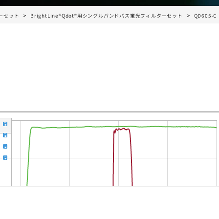
ーセット
BrightLine®Qdot®用シングルバンドパス蛍光フィルターセット
QD605-C