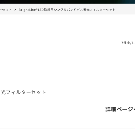
ーセット
BrightLine®LED励起用シングルバンドパス蛍光フィルターセット
7件中/1
パス蛍光フィルターセット
詳細ページ