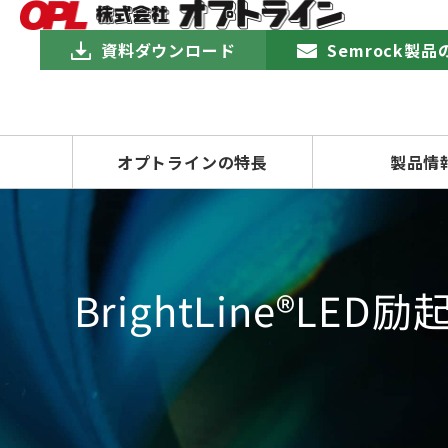
資料ダウンロード
Semrock製
オプトラインの特長
製品情
BrightLine®