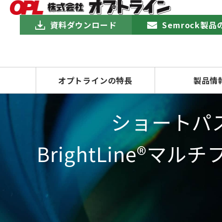
資料ダウンロード
Semrock製
オプトラインの特長
製品情
ショートパ
BrightLine®マ