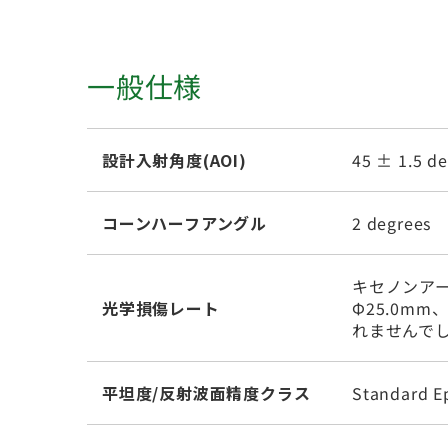
一般仕様
設計入射角度(AOI)
45 ± 1.5 d
コーンハーフアングル
2 degrees
キセノンアー
光学損傷レート
Φ25.0m
れませんで
平坦度/反射波面精度クラス
Standard E