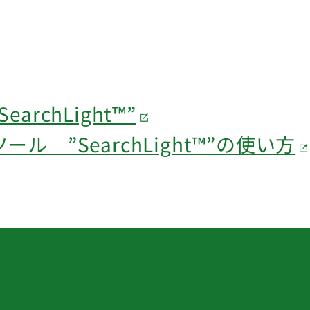
rchLight™”
 ”SearchLight™”の使い方