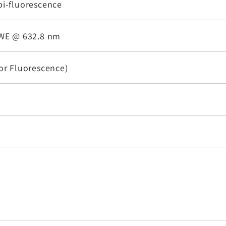
pi-fluorescence
RWE @ 632.8 nm
or Fluorescence)
s