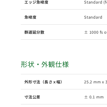
エッジ急峻度
Standard (f
急峻度
Standard
群遅延分散
± 1000 fs o
形状・外観仕様
外形寸法（長さｘ幅）
25.2 mm x 
寸法公差
± 0.1 mm