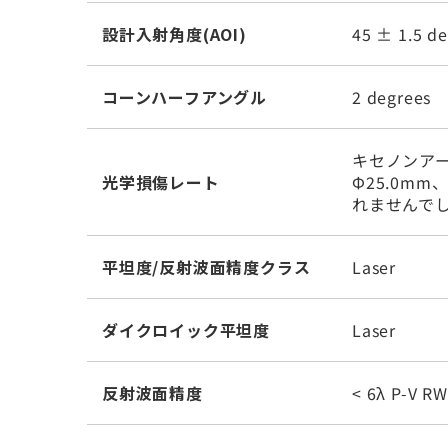
設計入射角度(AOI)
45 ± 1.5 d
コーンハーフアングル
2 degrees
キセノンアー
光学損傷レート
Φ25.0m
れませんで
平坦度/反射波面精度クラス
Laser
ダイクロイック平坦度
Laser
反射波面精度
< 6λ P-V R