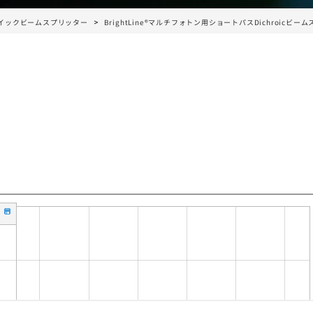
イックビームスプリッター
BrightLine®マルチフォトン用ショートパスDichroicビー