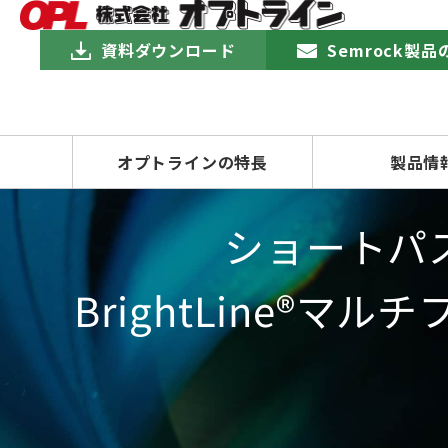
資料ダウンロード
Semrock製
オプトラインの特長
製品情
ショートパ
BrightLine®マ