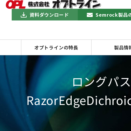
資料ダウンロード
Semrock製
オプトラインの特長
製品情
ロングパ
RazorEdgeDic