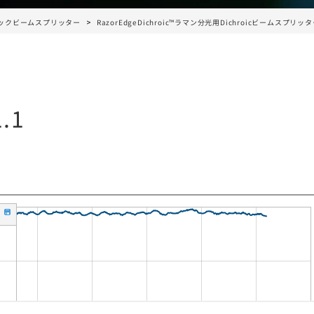
ックビームスプリッター
RazorEdgeDichroic™ラマン分光用Dichroicビームスプリッ
.1