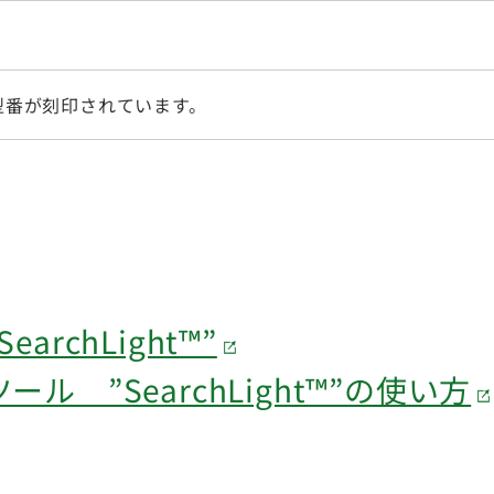
型番が刻印されています。
rchLight™”
 ”SearchLight™”の使い方