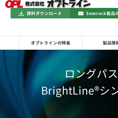
資料ダウンロード
Semrock製
オプトラインの特長
製品情
ロングパ
BrightLin