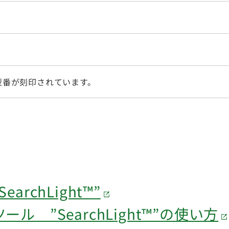
型番が刻印されています。
rchLight™”
 ”SearchLight™”の使い方