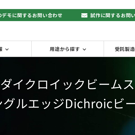
品のデモに関するお問い合わせ
試作に関するお問
報
用途から探す
受託製造
スダイクロイックビームス
e®シングルエッジDichroi