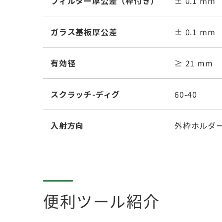
フィルター厚公差（枠付き）
± 0.1 mm
ガラス基板厚公差
± 0.1 mm
有効径
≥ 21 mm
スクラッチ-ディグ
60-40
入射方向
外枠ホルダ
便利ツール紹介