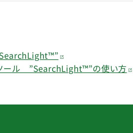
rchLight™”
 ”SearchLight™”の使い方