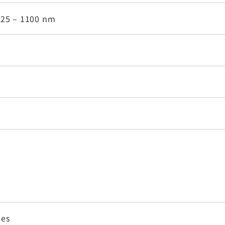
925 – 1100 nm
ees