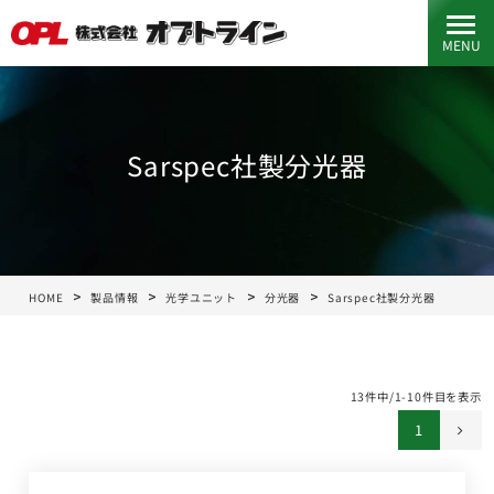
MENU
Sarspec社製分光器
HOME
製品情報
光学ユニット
分光器
Sarspec社製分光器
13件中/1-10件目を表示
1