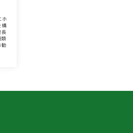
にホ
を構
波長
種類
お勧