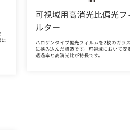
可視域用高消光比偏光フ
ルター
で
温に
ハロゲンタイプ偏光フィルムを2枚のガラ
可
に挟み込んだ構造です。可視域において安
透過率と高消光比が特長です。